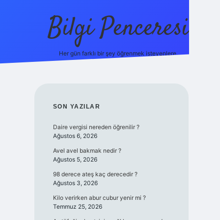
Bilgi Penceresi
Her gün farklı bir şey öğrenmek isteyenlere.
https://tulipbetgiris.org/
elexbett.net
SIDEBAR
SON YAZILAR
Daire vergisi nereden öğrenilir ?
Ağustos 6, 2026
Avel avel bakmak nedir ?
Ağustos 5, 2026
98 derece ateş kaç derecedir ?
Ağustos 3, 2026
Kilo verirken abur cubur yenir mi ?
Temmuz 25, 2026