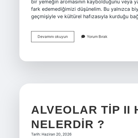
bir yemeğin aromasının kaybolduğunu veya y
fark edemediğimizi düşünelim. Bu yalnızca biyo
geçmişiyle ve kültürel hafızasıyla kurduğu b
Koku
Devamını okuyun
Yorum Bırak
alamama
sebebi
nedir
?
ALVEOLAR TIP II
NELERDIR ?
Tarih: Haziran 20, 2026