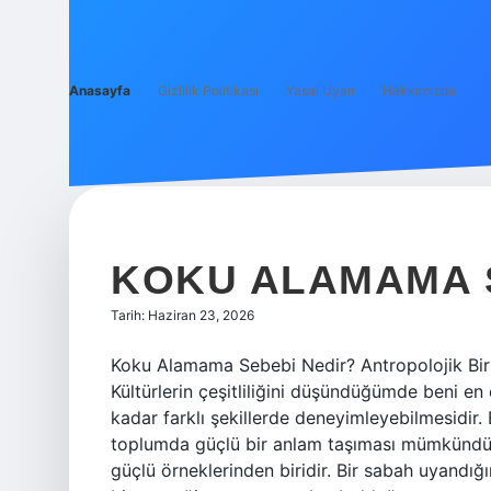
Anasayfa
Gizlilik Politikası
Yasal Uyarı
Hakkımızda
BILGI
PENCERESI
KOKU ALAMAMA S
YAZILAR
Tarih: Haziran 23, 2026
Koku Alamama Sebebi Nedir? Antropolojik Bir 
Kültürlerin çeşitliliğini düşündüğümde beni en 
kadar farklı şekillerde deneyimleyebilmesidir. 
toplumda güçlü bir anlam taşıması mümkündür.
güçlü örneklerinden biridir. Bir sabah uyandı