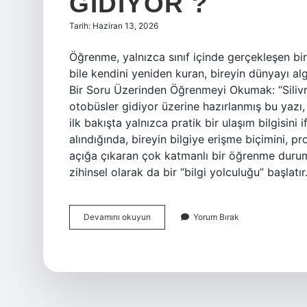
GIDIYOR ?
Tarih: Haziran 13, 2026
Öğrenme, yalnızca sınıf içinde gerçekleşen bi
bile kendini yeniden kuran, bireyin dünyayı al
Bir Soru Üzerinden Öğrenmeyi Okumak: “Silivri
otobüsler gidiyor üzerine hazırlanmış bu yazı,
ilk bakışta yalnızca pratik bir ulaşım bilgisin
alındığında, bireyin bilgiye erişme biçimini, 
açığa çıkaran çok katmanlı bir öğrenme durumu
zihinsel olarak da bir “bilgi yolculuğu” başlatı
Silivri’ye
Devamını okuyun
Yorum Bırak
hangi
otobüsler
gidiyor
?