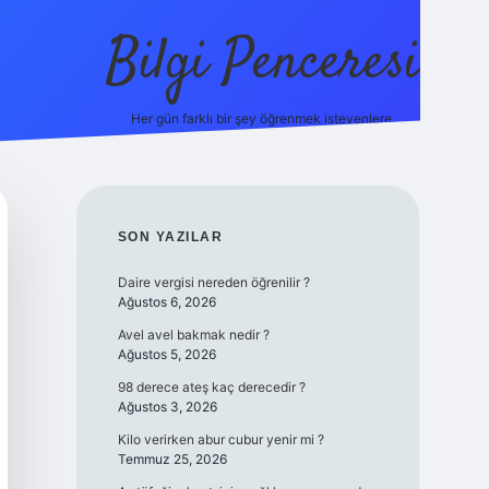
Bilgi Penceresi
Her gün farklı bir şey öğrenmek isteyenlere.
https://tulipbetgiris.org/
elexb
SIDEBAR
SON YAZILAR
Daire vergisi nereden öğrenilir ?
Ağustos 6, 2026
Avel avel bakmak nedir ?
Ağustos 5, 2026
98 derece ateş kaç derecedir ?
Ağustos 3, 2026
Kilo verirken abur cubur yenir mi ?
Temmuz 25, 2026