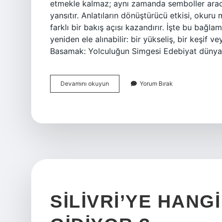
etmekle kalmaz; aynı zamanda semboller aracıl
yansıtır. Anlatıların dönüştürücü etkisi, okuru
farklı bir bakış açısı kazandırır. İşte bu bağ
yeniden ele alınabilir: bir yükseliş, bir keşif 
Basamak: Yolculuğun Simgesi Edebiyat dünyas
8.
Devamını okuyun
Yorum Bırak
basamak
nedir
?
SILIVRI’YE HAN