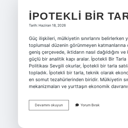
İPOTEKLI BIR TAR
Tarih: Haziran 18, 2026
Güç ilişkileri, mülkiyetin sınırlarını belirlerk
toplumsal düzenin görünmeyen katmanlarına da 
geniş çerçevede, iktidarın nasıl dağıldığını ve
güçlü bir analitik kapı aralar. İpotekli Bir Tarl
Politikası Sevgili okurlar, İpotekli bir tarla satı
topladık. İpotekli bir tarla, teknik olarak eko
en somut tezahürlerinden biridir. Mülkiyetin sın
mekanizmaları ve yurttaşın ekonomik davranış
İpotekli
Devamını okuyun
Yorum Bırak
bir
tarla
satılabilir
mi