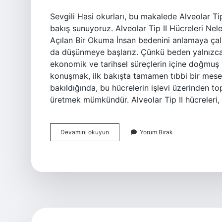
Sevgili Hasi okurları, bu makalede Alveolar Ti
bakış sunuyoruz. Alveolar Tip II Hücreleri Nel
Açılan Bir Okuma İnsan bedenini anlamaya çal
da düşünmeye başlarız. Çünkü beden yalnızca bi
ekonomik ve tarihsel süreçlerin içine doğmuş bi
konuşmak, ilk bakışta tamamen tıbbi bir mese
bakıldığında, bu hücrelerin işlevi üzerinden t
üretmek mümkündür. Alveolar Tip II hücreleri,
Alveolar
Devamını okuyun
Yorum Bırak
Tip
II
hücreleri
nelerdir
?