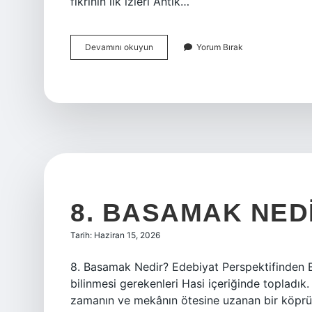
fikrinin ilk izleri Antik…
Bozuk
Devamını okuyun
Yorum Bırak
ürün
kaç
gün
içinde
iade
edilir
?
8. BASAMAK NED
Tarih: Haziran 15, 2026
8. Basamak Nedir? Edebiyat Perspektifinden Bir 
bilinmesi gerekenleri Hasi içeriğinde topladık.
zamanın ve mekânın ötesine uzanan bir köprüdü